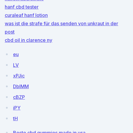
hanf cbd tester
curaleaf hanf lotion
was ist die strafe für das senden von unkraut in der
post
cbd oil in clarence ny
eu
LV
xPJic
DbIMM
cBZP
iPY
tH
Beste cbd gummies made in usa