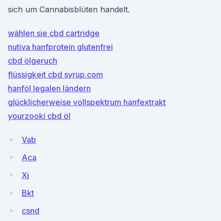
sich um Cannabisblüten handelt.
wählen sie cbd cartridge
nutiva hanfprotein glutenfrei
cbd ölgeruch
flüssigkeit cbd syrup.com
hanföl legalen ländern
glücklicherweise vollspektrum hanfextrakt
yourzooki cbd öl
Vab
Aca
Xj
Bkt
csnd