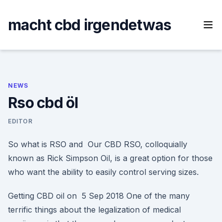
Skip
to
macht cbd irgendetwas
content
NEWS
Rso cbd öl
EDITOR
So what is RSO and Our CBD RSO, colloquially
known as Rick Simpson Oil, is a great option for those
who want the ability to easily control serving sizes.
Getting CBD oil on 5 Sep 2018 One of the many
terrific things about the legalization of medical