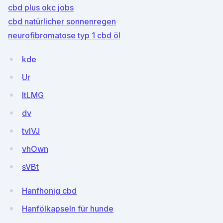
cbd plus okc jobs
cbd natürlicher sonnenregen
neurofibromatose typ 1 cbd öl
kde
Ur
ltLMG
dv
tvIVJ
vhOwn
sVBt
Hanfhonig cbd
Hanfölkapseln für hunde